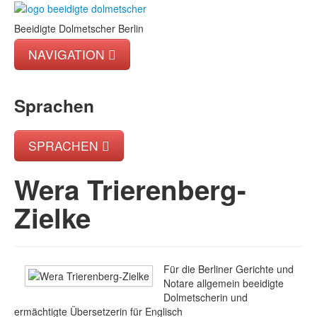
Beeidigte Dolmetscher Berlin
NAVIGATION
Home
Sprachen
Kontakt
Impressum
SPRACHEN
Datenschutz
български/Bulgarisch
Wera Trierenberg-
中文/Chinesisch
Zielke
English/Englisch
Français/Französisch
Italiano/Italienisch
Für die Berliner Gerichte und
日本語/Japanisch
Notare allgemein beeidigte
Język polski/Polnisch
Dolmetscherin und
ermächtigte Übersetzerin für Englisch