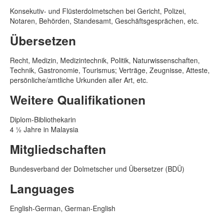
Ihre E-Mail
Konsekutiv- und Flüsterdolmetschen bei Gericht, Polizei,
Notaren, Behörden, Standesamt, Geschäftsgesprächen, etc.
Ihre Sprache
Übersetzen
Recht, Medizin, Medizintechnik, Politik, Naturwissenschaften,
Ihre Nachricht
Technik, Gastronomie, Tourismus; Verträge, Zeugnisse, Atteste,
persönliche/amtliche Urkunden aller Art, etc.
Weitere Qualifikationen
Wann soll die Arbeit erledigt sein/werden?
Diplom-Bibliothekarin
4 ½ Jahre in Malaysia
Ich willige ein, dass meine erfassten
Mitgliedschaften
personenbezogenen Daten ausschließlich zur
Kontaktaufnahme verarbeitet, genutzt und unter
Bundesverband der Dolmetscher und Übersetzer (BDÜ)
Beachtung des
Datenschutzes
gespeichert werden.
Languages
English-German, German-English