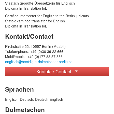
по-русски/Russisch
Staatlich geprüfte Übersetzerin für Englisch
Español/Spanisch
Diploma in Translation IoL
Türkçe/Türkisch
Certified interpreter for English to the Berlin judiciary.
State-examined translator for English
Magyar/Ungarisch
Diploma in Translation IoL
Kontakt/Contact
Kirchstraße 22, 10557 Berlin (Moabit)
Telefon/phone: +49 (0)30 39 22 666
Mobil/mobile: +49 (0)177 83 57 886
englisch@beeidigte-dolmetscher-berlin.com
Kontakt / Contact
Ihr Name
Sprachen
Ihre Telefonnummer
Englisch-Deutsch, Deutsch-Englisch
Dolmetschen