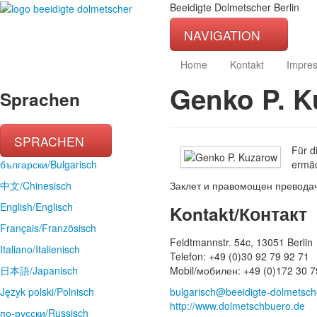
Beeidigte Dolmetscher Berlin
NAVIGATION
Home
Kontakt
Impre
Genko P. 
Sprachen
SPRACHEN
Für d
български/Bulgarisch
ermäc
中文/Chinesisch
Заклет и правомощен преводач 
English/Englisch
Kontakt/Контакт
Français/Französisch
Feldtmannstr. 54c, 13051 Berlin
Italiano/Italienisch
Telefon: +49 (0)30 92 79 92 71
日本語/Japanisch
Mobil/мобилен: +49 (0)172 30 7
Język polski/Polnisch
bulgarisch@beeidigte-dolmetsch
http://www.dolmetschbuero.de
по-русски/Russisch