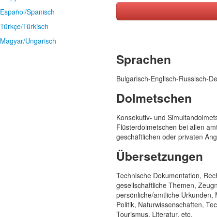
Español/Spanisch
Türkçe/Türkisch
Ihr Name
Magyar/Ungarisch
Sprachen
Ihre Telefonnummer
Bulgarisch-Englisch-Russisch-D
Ihre E-Mail
Dolmetschen
Konsekutiv- und Simultandolmet
Ihre Sprache
Flüsterdolmetschen bei allen amt
geschäftlichen oder privaten An
Übersetzungen
Ihre Nachricht
Technische Dokumentation, Rech
gesellschaftliche Themen, Zeugn
persönliche/amtliche Urkunden, M
Wann soll die Arbeit erledigt 
Politik, Naturwissenschaften, Te
Tourismus, Literatur, etc.