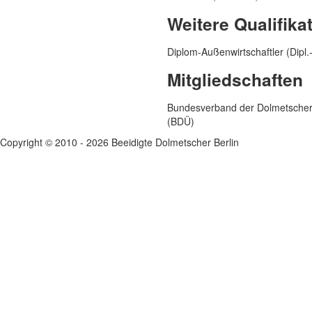
Ich willige ein, dass mei
Weitere Qualifika
verarbeitet, genutzt und u
Diplom-Außenwirtschaftler (Dipl.
Mitgliedschaften
Bundesverband der Dolmetscher
(BDÜ)
Copyright © 2010 - 2026 Beeidigte Dolmetscher Berlin